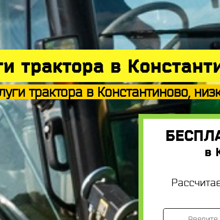
ги трактора в Констант
уги трактора в Константиново, низ
БЕСПЛ
в 
Рассчита