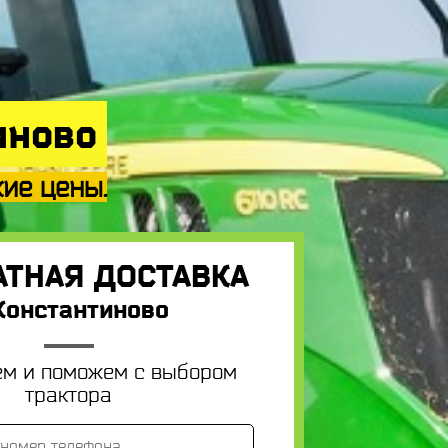
иново
кие цены.
АТНАЯ ДОСТАВКА
Константиново
ем и поможем с выбором
трактора